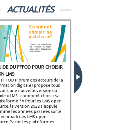
ACTUALITÉS
UIDE DU FFFOD POUR CHOISIR
RÉSENTATION DU BENCHMARK
ON LMS
ES LMS OPEN SOURCE AUX
 FFFOD (Forum des acteurs de la
EMBRES DE COMMUNOTIC
rmation digitale) propose tous
s ans une nouvelle version du
ide « LMS : comment choisir sa
ateforme ? » Pour les LMS open
urce, la version 2022 s’appuie
mme les années passées sur le
nchmark des LMS open
urce.Parmi les plateformes...