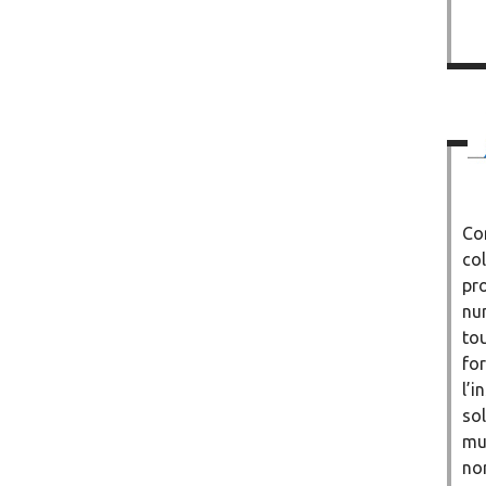
Co
col
pro
nu
tou
for
l’i
so
mu
no