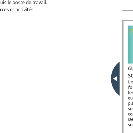
is le poste de travail.
ces et activités
G
P
S
D
Le
M
fo
le
gu
pl
so
co
Be
so