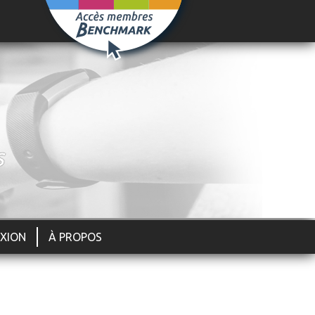
S
XION
À PROPOS