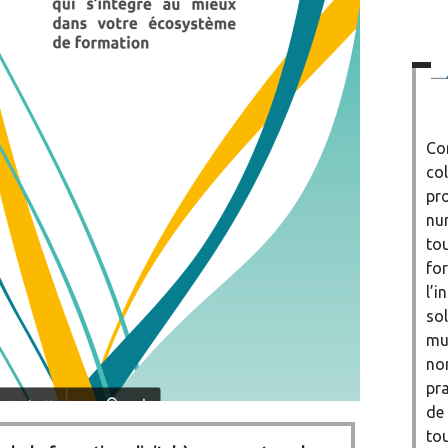
Co
col
pro
nu
tou
for
l’i
so
mu
no
pr
de 
tou