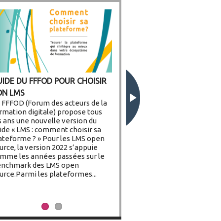
UIDE DU FFFOD POUR CHOISIR
RÉSENTATION DU BENCHMARK
ON LMS
ES LMS OPEN SOURCE AUX
 FFFOD (Forum des acteurs de la
EMBRES DE COMMUNOTIC
rmation digitale) propose tous
s ans une nouvelle version du
ide « LMS : comment choisir sa
ateforme ? » Pour les LMS open
urce, la version 2022 s’appuie
mme les années passées sur le
nchmark des LMS open
urce.Parmi les plateformes...