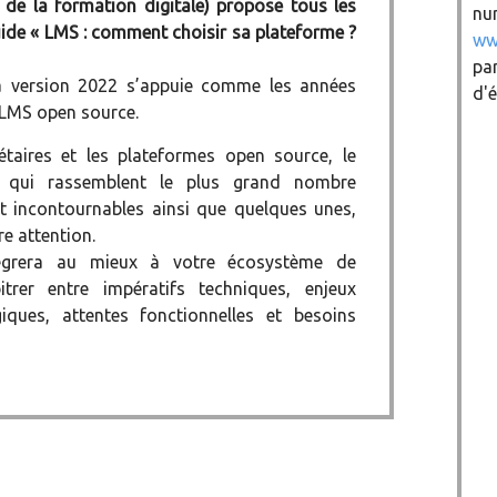
de la formation digitale) propose tous les
nu
uide « LMS : comment choisir sa plateforme ?
ww
par
a version 2022 s’appuie comme les années
d'é
 LMS open source.
étaires et les plateformes open source, le
 qui rassemblent le plus grand nombre
ent incontournables ainsi que quelques unes,
re attention.
ntégrera au mieux à votre écosystème de
trer entre impératifs techniques, enjeux
giques, attentes fonctionnelles et besoins