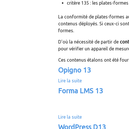
critère 135 : les plates-form
La conformité de plates-formes a
contenus déployés. Si ceux-ci so
formes.
D'où la nécessité de partir de
con
pour vérifier un appareil de mesur
Ces contenus étalons ont été four
Opigno 13
Lire la suite
d
e
Forma LMS 13
O
p
i
g
Lire la suite
d
n
e
WordPress D13
o