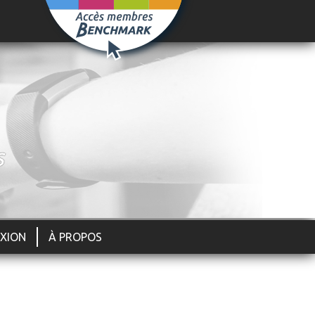
S
XION
À PROPOS