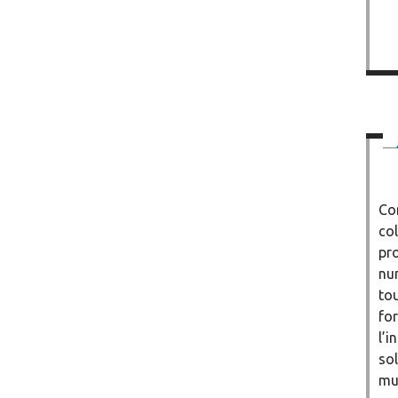
Co
col
pro
nu
tou
for
l’i
so
mu