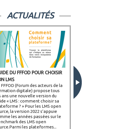
ACTUALITÉS
UIDE DU FFFOD POUR CHOISIR
RÉSENTATION DU BENCHMARK
ON LMS
ES LMS OPEN SOURCE AUX
 FFFOD (Forum des acteurs de la
EMBRES DE COMMUNOTIC
rmation digitale) propose tous
s ans une nouvelle version du
ide « LMS : comment choisir sa
ateforme ? » Pour les LMS open
urce, la version 2022 s’appuie
mme les années passées sur le
nchmark des LMS open
urce.Parmi les plateformes...