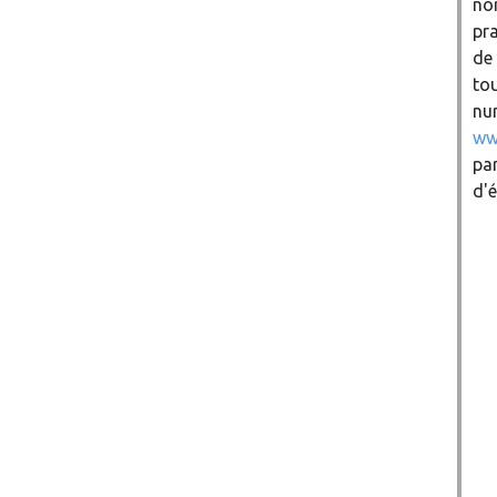
no
pr
de 
tou
nu
ww
par
d'é