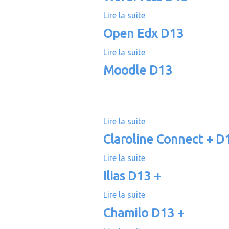
F
1
Lire la suite
o
d
3
r
e
Open Edx D13
m
W
Lire la suite
a
o
d
L
r
e
Moodle D13
M
d
O
S
P
p
1
r
e
3
e
n
Lire la suite
d
s
E
e
Claroline Connect + D
s
d
M
D
x
Lire la suite
o
d
1
D
o
e
Ilias D13 +
3
1
d
C
3
Lire la suite
l
l
d
e
a
e
Chamilo D13 +
D
r
I